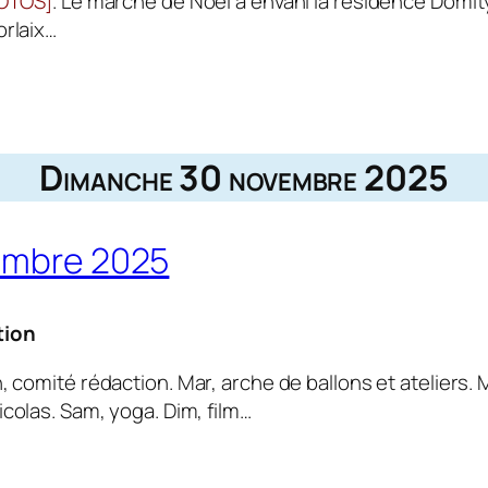
HOTOS]
. Le marché de Noël a envahi la résidence Domitys
orlaix…
Dimanche 30 novembre 2025
cembre 2025
tion
n, comité rédaction. Mar, arche de ballons et ateliers. 
colas. Sam, yoga. Dim, film…