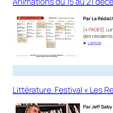
Animations du 15 au 21 dé
Par La Rédac
[4 PAGES]
. Lu
des résidents.
►
L’article
.
Littérature. Festival « Les 
Par Jeff Saby