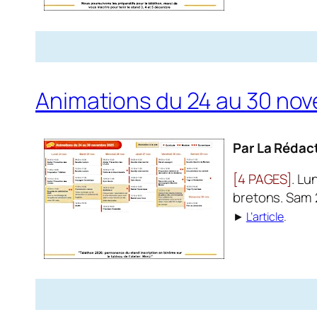
Animations du 24 au 30 no
Par La Rédac
[4 PAGES]
. Lu
bretons. Sam 2
►
L’article
.