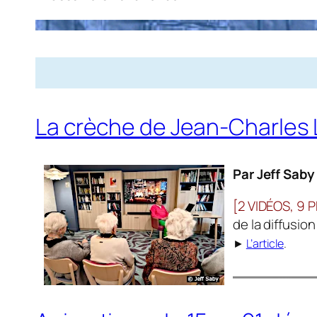
La crèche de Jean-Charles L
Par Jeff Saby
[2 VIDÉOS, 9 
de la diffusio
►
L’article
.