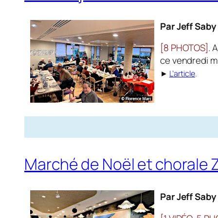
Par Jeff Saby
[8 PHOTOS]
. 
ce vendredi m
►
L’article
.
Marché de Noël et chorale Z
Par Jeff Saby