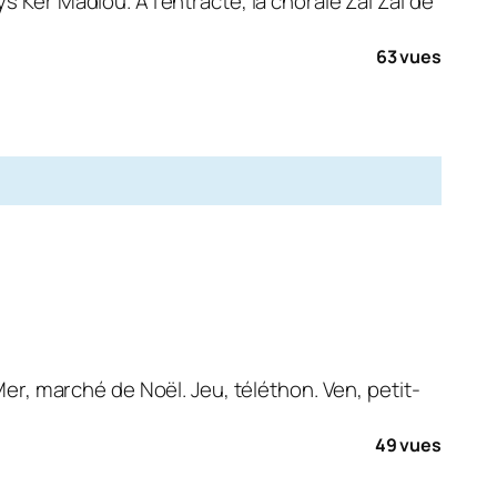
 Ker Madiou. À l’entracte, la chorale Zaï Zaï de
63 vues
Mer, marché de Noël. Jeu, téléthon. Ven, petit-
49 vues