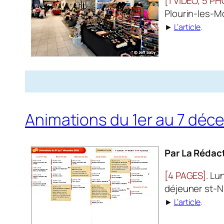
[1 VIDÉO, 5 P
Plourin-les-M
►
L’article
.
Animations du 1er au 7 dé
Par La Rédac
[4 PAGES]
. Lu
déjeuner st-Ni
►
L’article
.