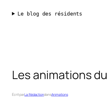
Aller
au
Le blog des résidents
contenu
Les animations du
Écrit par
La Rédaction
dans
Animations