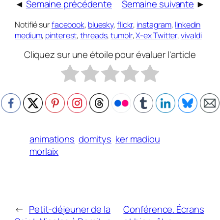
◄
Semaine précédente
Semaine suivante
►
Notifié sur
facebook
,
bluesky
,
flickr
,
instagram
,
linkedin
medium
,
pinterest
,
threads
,
tumblr
,
X-ex Twitter
,
vivaldi
Cliquez sur une étoile pour évaluer l'article
animations
domitys
ker madiou
morlaix
←
Petit-déjeuner de la
Conférence. Écrans