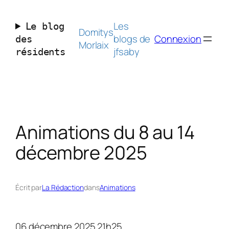
Aller
au
Les
Le blog
contenu
Domitys
blogs de
Connexion
des
Morlaix
jfsaby
résidents
Animations du 8 au 14
décembre 2025
Écrit par
La Rédaction
dans
Animations
06 décembre 2025 21h25