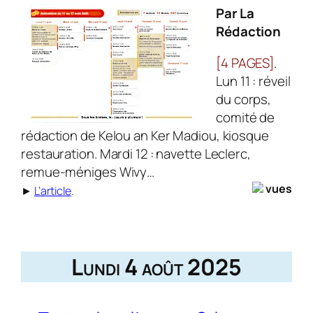
Par La
Rédaction
[4 PAGES]
.
Lun 11 : réveil
du corps,
comité de
rédaction de Kelou an Ker Madiou, kiosque
restauration. Mardi 12 : navette Leclerc,
remue-méniges Wivy…
vues
►
L’article
.
Lundi 4 août 2025