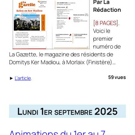
Par La
Rédaction
[8 PAGES]
.
Voici le
premier
numéro de
La Gazette, le magazine des résidents de
Domitys Ker Madiou, à Morlaix (Finistère)…
59 vues
►
L’article
.
Lundi 1er septembre 2025
Animations du 1er au 7