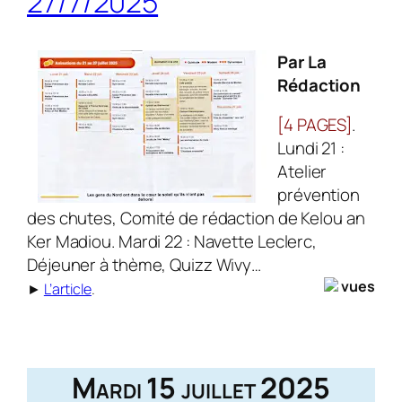
27/7/2025
Par La
Rédaction
[4 PAGES]
.
Lundi 21 :
Atelier
prévention
des chutes, Comité de rédaction de Kelou an
Ker Madiou. Mardi 22 : Navette Leclerc,
Déjeuner à thème, Quizz Wivy…
vues
►
L’article
.
Mardi 15 juillet 2025