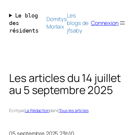
Aller
au
Les
Le blog
contenu
Domitys
blogs de
Connexion
des
Morlaix
jfsaby
résidents
Les articles du 14 juillet
au 5 septembre 2025
Écrit par
La Rédaction
dans
Tous les articles
05 septembre 2025 23h10