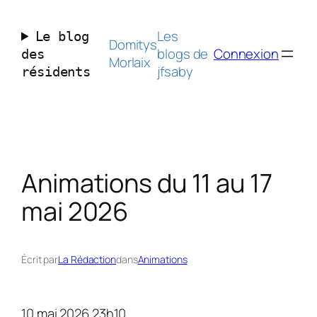
Aller
au
Les
Le blog
contenu
Domitys
blogs de
Connexion
des
Morlaix
jfsaby
résidents
Animations du 11 au 17
mai 2026
Écrit par
La Rédaction
dans
Animations
10 mai 2026 23h10