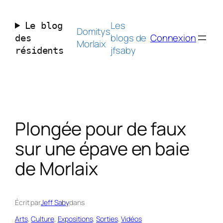
Aller
au
Les
Le blog
contenu
Domitys
blogs de
Connexion
des
Morlaix
jfsaby
résidents
Plongée pour de faux
sur une épave en baie
de Morlaix
Écrit par
Jeff Saby
dans
Arts
, 
Culture
, 
Expositions
, 
Sorties
, 
Vidéos