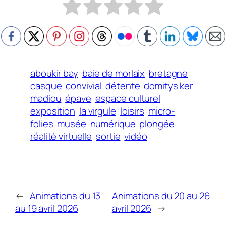
aboukir bay
baie de morlaix
bretagne
casque
convivial
détente
domitys ker
madiou
épave
espace culturel
exposition
la virgule
loisirs
micro-
folies
musée
numérique
plongée
réalité virtuelle
sortie
vidéo
←
Animations du 13
Animations du 20 au 26
au 19 avril 2026
avril 2026
→