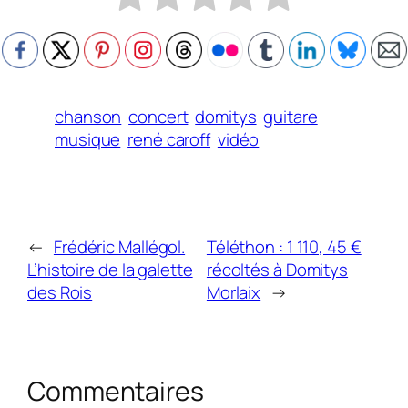
chanson
concert
domitys
guitare
musique
rené caroff
vidéo
←
Frédéric Mallégol.
Téléthon : 1 110, 45 €
L’histoire de la galette
récoltés à Domitys
des Rois
Morlaix
→
Commentaires