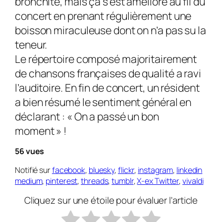
bronchite, mais ça s’est amélioré au fil du
concert en prenant régulièrement une
boisson miraculeuse dont on n’a pas su la
teneur.
Le répertoire composé majoritairement
de chansons françaises de qualité a ravi
l’auditoire. En fin de concert, un résident
a bien résumé le sentiment général en
déclarant : « On a passé un bon
moment » !
56 vues
Notifié sur
facebook
,
bluesky
,
flickr
,
instagram
,
linkedin
medium
,
pinterest
,
threads
,
tumblr
,
X-ex Twitter
,
vivaldi
Cliquez sur une étoile pour évaluer l'article