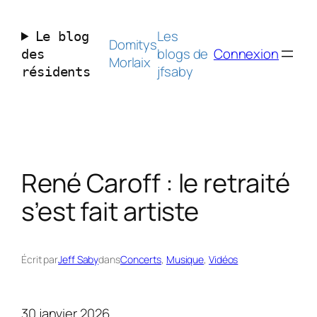
Aller
au
Les
Le blog
contenu
Domitys
blogs de
Connexion
des
Morlaix
jfsaby
résidents
René Caroff : le retraité
s’est fait artiste
Écrit par
Jeff Saby
dans
Concerts
, 
Musique
, 
Vidéos
30 janvier 2026