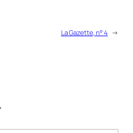
La Gazette, n° 4
→
*