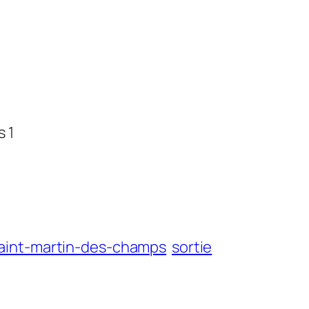
es
1
aint-martin-des-champs
sortie