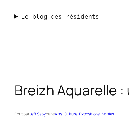
Aller
au
Le blog des résidents
contenu
Breizh Aquarelle :
Écrit par
Jeff Saby
dans
Arts
, 
Culture
, 
Expositions
, 
Sorties