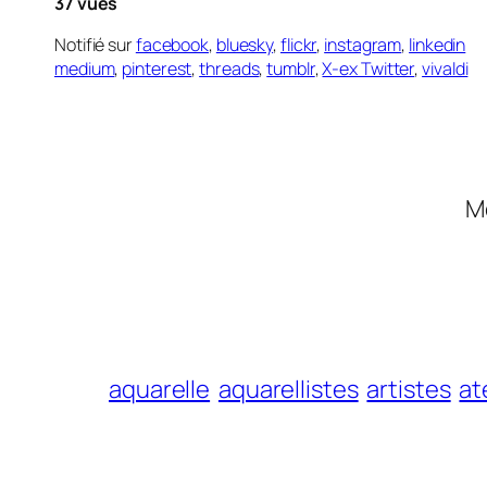
37 vues
Notifié sur
facebook
,
bluesky
,
flickr
,
instagram
,
linkedin
medium
,
pinterest
,
threads
,
tumblr
,
X-ex Twitter
,
vivaldi
M
aquarelle
aquarellistes
artistes
at