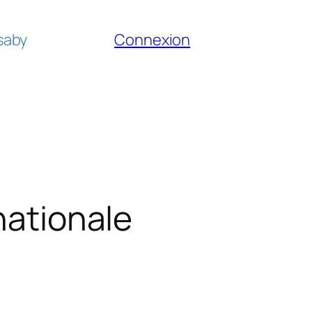
fsaby
Connexion
nationale