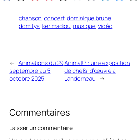
chanson
concert
dominique brune
domitys
ker madiou
musique
vidéo
←
Animations du 29
Animal!? : une exposition
septembre au 5
de chefs-d’œuvre à
octobre 2025
Landerneau
→
Commentaires
Laisser un commentaire