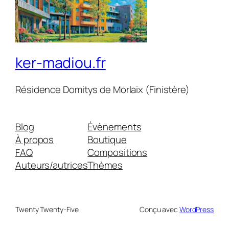
ker-madiou.fr
Résidence Domitys de Morlaix (Finistère)
Blog
Évènements
À propos
Boutique
FAQ
Compositions
Auteurs/autrices
Thèmes
Twenty Twenty-Five
Conçu avec
WordPress