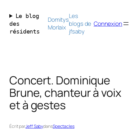
Aller
au
Les
Le blog
contenu
Domitys
blogs de
Connexion
des
Morlaix
jfsaby
résidents
Concert. Dominique
Brune, chanteur à voix
et à gestes
Écrit par
Jeff Saby
dans
Spectacles