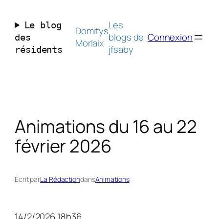
Aller
au
Les
Le blog
contenu
Domitys
blogs de
Connexion
des
Morlaix
jfsaby
résidents
Animations du 16 au 22
février 2026
Écrit par
La Rédaction
dans
Animations
14/2/2026 18h36