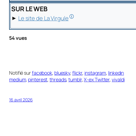
SUR LE WEB
🛈
►
Le site de La Virgule
54 vues
Notifié sur
facebook
,
bluesky
,
flickr
,
instagram
,
linkedin
medium
,
pinterest
,
threads
,
tumblr
,
X-ex Twitter
,
vivaldi
16 avril 2026