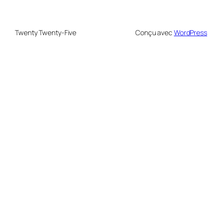
Twenty Twenty-Five
Conçu avec
WordPress