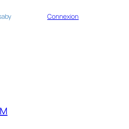
fsaby
Connexion
AM