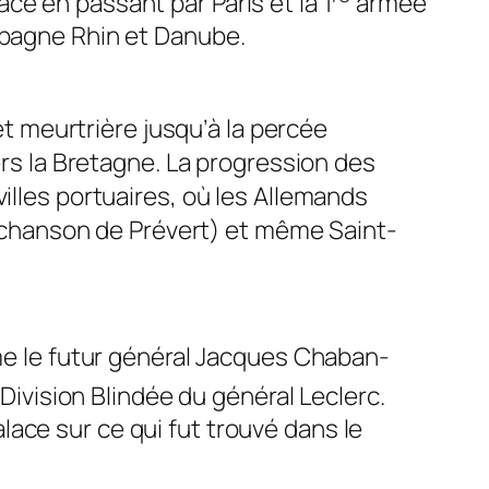
ace en passant par Paris et la 1
armée
mpagne Rhin et Danube.
 et meurtrière jusqu’à la percée
vers la Bretagne. La progression des
villes portuaires, où les Allemands
la chanson de Prévert) et même Saint-
mme le futur général Jacques Chaban-
Division Blindée du général Leclerc.
ace sur ce qui fut trouvé dans le