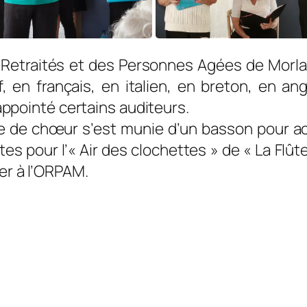
 Retraités et des Per­sonnes Agées de Morla
, en français, en italien, en breton, en ang
appointé certains auditeurs.
cheffe de chœur s’est munie d’un basson pou
es pour l’« Air des clo­chettes » de « La Flû
ter à l’ORPAM.