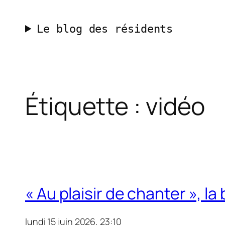
Aller
au
Le blog des résidents
contenu
Étiquette :
vidéo
« Au plaisir de chanter », 
lundi 15 juin 2026, 23:10