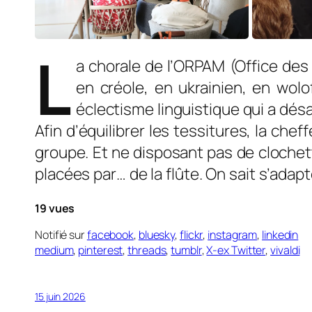
L
a chorale de l’ORPAM (Office des
en créole, en ukrainien, en wolof
éclectisme linguistique qui a dés
Afin d’équilibrer les tessitures, la 
grou­pe. Et ne disposant pas de clochett
placées par… de la flûte. On sait s’adap
19 vues
Notifié sur
facebook
,
bluesky
,
flickr
,
instagram
,
linkedin
medium
,
pinterest
,
threads
,
tumblr
,
X-ex Twitter
,
vivaldi
15 juin 2026