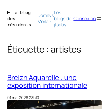
Aller
au
Les
Le blog
contenu
Domitys
blogs de
Connexion
des
Morlaix
jfsaby
résidents
Étiquette :
artistes
Breizh Aquarelle : une
exposition internationale
01 mai 2026 23h10