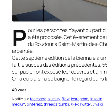
P
our les personnes n’ayant pu partici
a été proposée. Cet événement de ré
du Roudour à Saint-Martin-des-Cham
arpentée.
Cette septième édition de la biennale a un 
fait le succès des éditions précédentes. 55
sur papier, ont exposé leur œuvres et animé 
On a eu plaisir à se baigner le regard dans la
40 vues
Notifié sur
facebook
,
bluesky
,
flickr
,
instagram
,
linkedin
medium
,
pinterest
,
threads
,
tumblr
,
X-ex Twitter
,
vivaldi