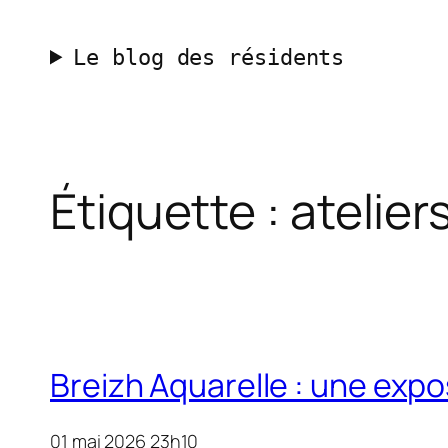
Aller
au
Le blog des résidents
contenu
Étiquette :
atelier
Breizh Aquarelle : une expo
01 mai 2026 23h10