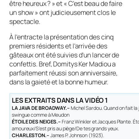
être heureux ? » et « C’est beau de faire
un show » ont judicieusement clos le
spectacle.
À l’entracte la présentation des cinq
premiers résidents et l’arrivée des
gâteaux ont été suivies d’un lancer de
confettis. Bref, Domitys Ker Madiou a
parfaitement réussi son anniversaire,
dans la gaieté et la bonne humeur.
LES EXTRAITS DANS LA VIDÉO 1
LA JAVA DE BROADWAY.–
Michel Sardou.
Quand on fait la
swingue comme à Meudon
ÉTOILE DES NEIGES.–
Franz Winkler et Jacques Plante.
Ét
amoureux/S’est pris au piège/De tes grands yeux
.
CHARLESTON.–
James P. Johnson (1923).