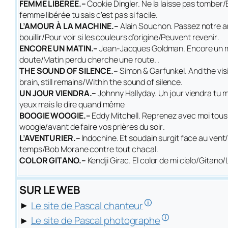
FEMME LIBÉRÉE.–
Cookie Dingler.
Ne la laisse pas tomber/E
femme libérée tu sais c’est pas si facile
.
L’AMOUR À LA MACHINE.–
Alain Souchon.
Passez notre a
bouillir/Pour voir si les couleurs d’origine/Peuvent revenir
.
ENCORE UN MATIN.–
Jean-Jacques Goldman.
Encore un m
doute/Matin perdu cherche une route
.
.
THE SOUND OF SILENCE.–
Simon & Garfunkel.
And the vis
brain, still remains/Within the sound of silence
.
UN JOUR VIENDRA.–
Johnny Hallyday.
Un jour viendra tu m
yeux mais le dire quand même
BOOGIE WOOGIE.–
Eddy Mitchell.
Reprenez avec moi tous
woogie/avant de faire vos prières du soir
.
L’AVENTURIER.–
Indochine.
Et soudain surgit face au vent/
temps/Bob Morane contre tout chacal
.
COLOR GITANO.–
Kendji Girac.
El color de mi cielo/Gitan
SUR LE WEB
🛈
►
Le site de Pascal chanteur
🛈
►
Le site de Pascal photographe