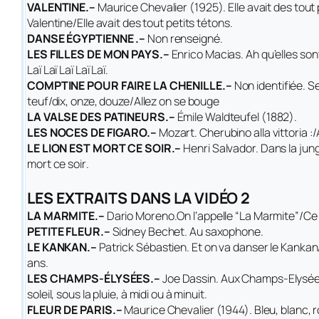
VALENTINE.–
Maurice Chevalier (1925).
Elle avait des tout
Valentine/Elle avait des tout petits tétons
.
DANSE ÉGYPTIENNE .–
Non renseigné.
LES FILLES DE MON PAYS.–
Enrico Macias. Ah qu’elles sont 
Laï Laï Laï Laï Laï.
COMPTINE POUR FAIRE LA CHENILLE.–
Non identifiée.
Se
teuf/dix, onze, douze/Allez on se bouge
LA VALSE DES PATINEURS.–
Émile Waldteufel (1882).
LES NOCES DE FIGARO.–
Mozart.
Cherubino alla vittoria :/A
LE LION EST MORT CE SOIR.–
Henri Salvador.
Dans la jung
mort ce soir
.
LES EXTRAITS DANS LA VIDÉO 2
LA MARMITE.–
Dario Moreno.
On l’appelle “La Marmite”/Ce
PETITE FLEUR.–
Sidney Bechet. Au saxophone.
LE KANKAN.–
Patrick Sébastien.
Et on va danser le Kankan
ans
.
LES CHAMPS-ÉLYSÉES.–
Joe Dassin.
Aux Champs-Elysée
soleil, sous la pluie, à midi ou à minuit
.
FLEUR DE PARIS.–
Maurice Chevalier (1944).
Bleu, blanc, r