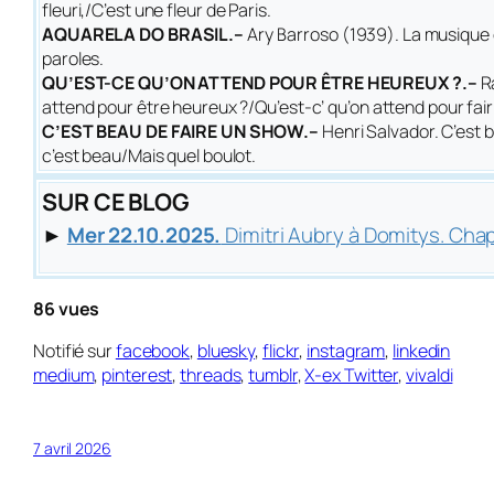
fleuri,/C’est une fleur de Paris
.
AQUARELA DO BRASIL.–
Ary Barroso (1939). La musique 
paroles.
QU’EST-CE QU’ON ATTEND POUR ÊTRE HEUREUX ?.–
R
attend pour être heureux ?/Qu’est-c’ qu’on attend pour fair’ 
C’EST BEAU DE FAIRE UN SHOW.–
Henri Salvador.
C’est 
c’est beau/Mais quel boulot
.
SUR CE BLOG
►
Mer 22.10.2025.
Dimitri Aubry à Domitys. Chape
86 vues
Notifié sur
facebook
,
bluesky
,
flickr
,
instagram
,
linkedin
medium
,
pinterest
,
threads
,
tumblr
,
X-ex Twitter
,
vivaldi
7 avril 2026