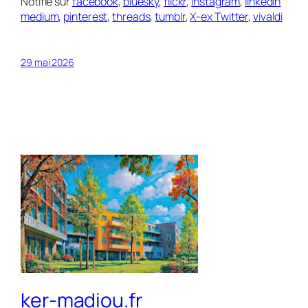
Notifié sur
facebook
,
bluesky
,
flickr
,
instagram
,
linkedin
medium
,
pinterest
,
threads
,
tumblr
,
X-ex Twitter
,
vivaldi
29 mai 2026
ker-madiou.fr