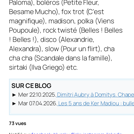
Paloma), boléros (Petite Fleur,
Besame Mucho), fox trot (C’est
magnifique), madison, polka (Viens
Poupoule), rock twisté (Belles ! Belles
! Belles !), disco (Alexandrie,
Alexandra), slow (Pour un flirt), cha
cha cha (Scandale dans la famille),
sirtaki (Ilva Griego) etc.
SUR CE BLOG
► Mer 22.10.2025.
Dimitri Aubry à Domitys. Chapeau
► Mar 07.04.2026.
Les 5 ans de Ker Madiou : bull
73 vues