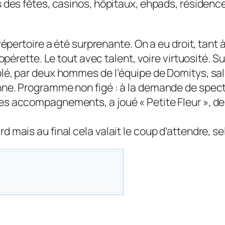
 des fêtes, casinos, hôpitaux, ehpads, résidence
épertoire a été sur­pre­nante. On a eu droit, tan
’opé­rette. Le tout avec talent, voire virtuosité
é, par deux hommes de l’équipe de Domitys, salué
ne. Programme non figé : à la demande de specta
s accompagnements, a joué « Petite Fleur », de
mais au final cela valait le coup d’attendre, sel