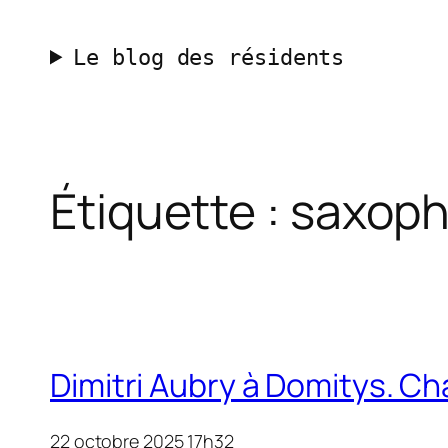
Aller
au
Le blog des résidents
contenu
Étiquette :
saxoph
Dimitri Aubry à Domitys. Cha
22 octobre 2025 17h32