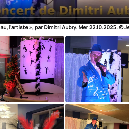
u, l’artiste », par Dimitri Aubry. Mer 22.10.2025. © J