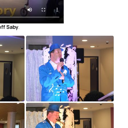
eff Saby
.