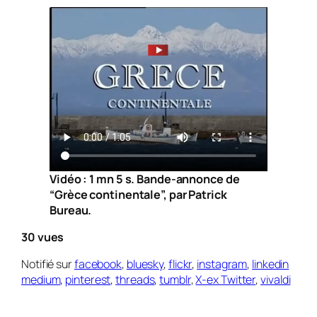
Vidéo : 1 mn 5 s. Bande-annonce de
“Grèce continentale”, par Patrick
Bureau.
30 vues
Notifié sur
facebook
,
bluesky
,
flickr
,
instagram
,
linkedin
medium
,
pinterest
,
threads
,
tumblr
,
X-ex Twitter
,
vivaldi