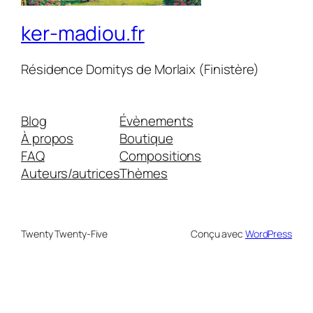
ker-madiou.fr
Résidence Domitys de Morlaix (Finistère)
Blog
Évènements
À propos
Boutique
FAQ
Compositions
Auteurs/autrices
Thèmes
Twenty Twenty-Five
Conçu avec
WordPress