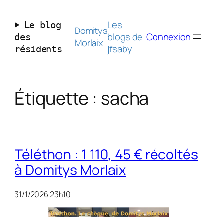
Aller
au
Les
Le blog
contenu
Domitys
blogs de
Connexion
des
Morlaix
jfsaby
résidents
Étiquette :
sacha
Téléthon : 1 110, 45 € récoltés
à Domitys Morlaix
31/1/2026 23h10