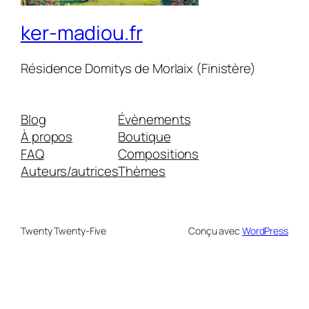
ker-madiou.fr
Résidence Domitys de Morlaix (Finistère)
Blog
Évènements
À propos
Boutique
FAQ
Compositions
Auteurs/autrices
Thèmes
Twenty Twenty-Five
Conçu avec
WordPress