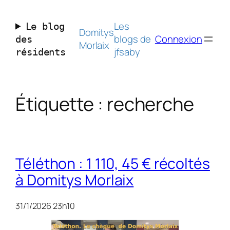
Aller
au
Les
Le blog
contenu
Domitys
blogs de
Connexion
des
Morlaix
jfsaby
résidents
Étiquette :
recherche
Téléthon : 1 110, 45 € récoltés
à Domitys Morlaix
31/1/2026 23h10