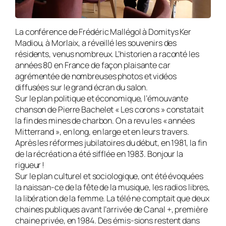
La conférence de Frédéric Mallégol à Domitys Ker
Madiou, à Morlaix, a réveillé les souvenirs des
résidents, venus nombreux. L’historien a raconté les
années 80 en France de façon plaisante car
agrémentée de nombreuses photos et vidéos
diffusées sur le grand écran du salon.
Sur le plan politique et économique, l’émouvante
chanson de Pierre Bachelet « Les corons » constatait
la fin des mines de charbon. On a revu les « années
Mitterrand », en long, en large et en leurs travers.
Après les réformes jubilatoires du début, en 1981, la fin
de la récréation a été sifflée en 1983. Bonjour la
rigueur !
Sur le plan culturel et sociologique, ont été évoquées
la naissan-ce de la fête de la musique, les radios libres,
la libération de la femme. La télé ne comptait que deux
chaines publiques avant l’arrivée de Canal +, première
chaine privée, en 1984. Des émis-sions restent dans