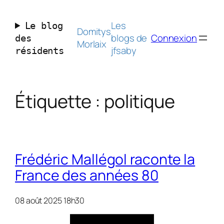
Aller
au
Les
Le blog
contenu
Domitys
blogs de
Connexion
des
Morlaix
jfsaby
résidents
Étiquette :
politique
Frédéric Mallégol raconte la
France des années 80
08 août 2025 18h30