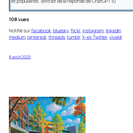
et populaires. (
extrait de la réponse de ChatGPT 5
)
108 vues
Notifié sur
facebook
,
bluesky
,
flickr
,
instagram
,
linkedin
medium
,
pinterest
,
threads
,
tumblr
,
X-ex Twitter
,
vivaldi
8 août 2025