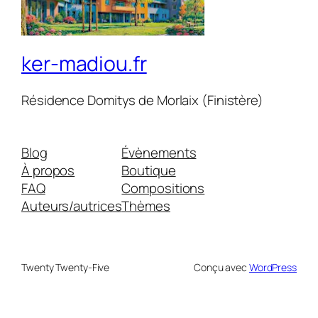
ker-madiou.fr
Résidence Domitys de Morlaix (Finistère)
Blog
Évènements
À propos
Boutique
FAQ
Compositions
Auteurs/autrices
Thèmes
Twenty Twenty-Five
Conçu avec
WordPress