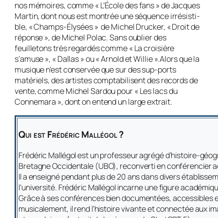
nos mémoires, comme « L’École des fans » de Jacques
Martin, dont nous est montrée une séquence irrésisti-
ble, « Champs-Élysées » de Michel Drucker, « Droit de
réponse », de Michel Polac. Sans oublier des
feuilletons très regardés comme « La croisière
s’amuse », « Dallas » ou « Arnold et Willie ».Alors que la
musique n’est conservée que sur des sup-ports
matériels, des artistes comptabilisent des records de
vente, comme Michel Sardou pour « Les lacs du
Connemara », dont on entend un large extrait.
Qui est Frédéric Mallégol ?
Frédéric Mallégol est un professeur agrégé d’histoire-géogr
Bretagne Occidentale (UBO), reconverti en conférencier act
Il a enseigné pendant plus de 20 ans dans divers établisse
l’université. Frédéric Mallégol incarne une figure académiqu
Grâce à ses conférences bien documentées, accessibles et
musicalement, il rend l’histoire vivante et connectée aux im