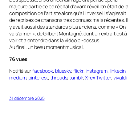
majeure partie de ce récital d’avant réveillon était de la
composition de l’artiste alors qu’à l’inverse il s’agissait
de reprises de chansons très connues mais récentes. Il
y avait aussi des standards plus anciens, comme « On
va s’aimer », de Gilbert Montagné, dont un extrait est à
voir et à entendre dans la vidéo ci-dessus.
Au final, un beau moment musical.
76 vues
Notifié sur
facebook
,
bluesky
,
flickr
,
instagram
,
linkedin
medium
,
pinterest
,
threads
,
tumblr
,
X-ex Twitter
,
vivaldi
31 décembre 2025