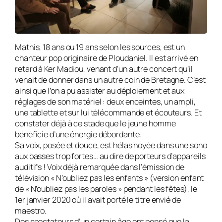
Mathis, 18 ans ou 19 ans selon les sources, est un
chanteur pop originaire de Ploudaniel. Il est arrivé en
retard à Ker Madiou, venant d’un autre concert qu’il
venait de donner dans un autre coin de Bretagne. C’est
ainsi que l’on a pu assister au déploiement et aux
réglages de son matériel : deux enceintes, un ampli,
une tablette et sur lui télécommande et écouteurs. Et
constater déjà à ce stade que le jeune homme
bénéficie d’une énergie débordante.
Sa voix, posée et douce, est hélas noyée dans une sono
aux basses trop fortes… au dire de porteurs d’appareils
auditifs ! Voix déjà remarquée dans l’émission de
télévision « N’oubliez pas les enfants » (version enfant
de « N’oubliez pas les paroles » pendant les fêtes), le
1er janvier 2020 où il avait porté le titre envié de
maestro.
Des spectateurs d’un certain âge ont pensé que la