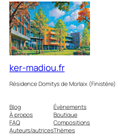
ker-madiou.fr
Résidence Domitys de Morlaix (Finistère)
Blog
Évènements
À propos
Boutique
FAQ
Compositions
Auteurs/autrices
Thèmes