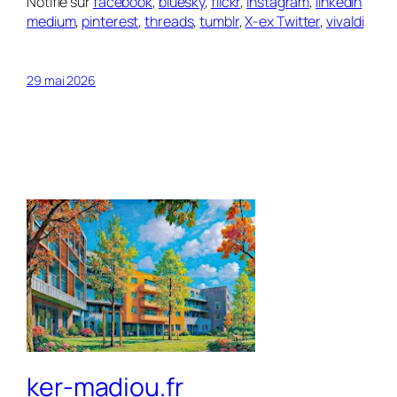
Notifié sur
facebook
,
bluesky
,
flickr
,
instagram
,
linkedin
medium
,
pinterest
,
threads
,
tumblr
,
X-ex Twitter
,
vivaldi
29 mai 2026
ker-madiou.fr