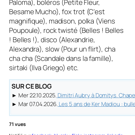
Paloma), boléros (Petite Fleur,
Besame Mucho), fox trot (C’est
magnifique), madison, polka (Viens
Poupoule), rock twisté (Belles ! Belles
! Belles !), disco (Alexandrie,
Alexandra), slow (Pour un flirt), cha
cha cha (Scandale dans la famille),
sirtaki (Ilva Griego) etc.
SUR CE BLOG
► Mer 22.10.2025.
Dimitri Aubry à Domitys. Chapeau
► Mar 07.04.2026.
Les 5 ans de Ker Madiou : bull
71 vues