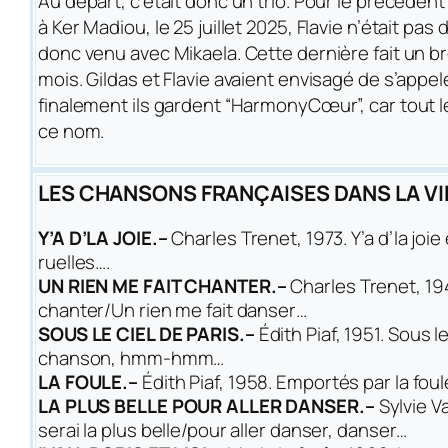
Au départ, c’était donc un trio. Pour le précéd
à Ker Madiou, le 25 juillet 2025, Flavie n’était pas 
donc venu avec Mikaela. Cette dernière fait un b
mois. Gildas et Flavie avaient envisagé de s’app
finalement ils gardent “HarmonyCœur”, car tout 
ce nom.
LES CHANSONS FRANÇAISES DANS LA V
Y’A D’LA JOIE.–
Charles Trenet, 1973.
Y’a d’la joie
ruelles…
.
UN RIEN ME FAIT CHANTER.–
Charles Trenet, 19
chanter/Un rien me fait danser…
SOUS LE CIEL DE PARIS.–
Édith Piaf, 1951.
Sous le
chanson, hmm-hmm…
LA FOULE.–
Édith Piaf, 1958.
Emportés par la foul
LA PLUS BELLE POUR ALLER DANSER.–
Sylvie V
serai la plus belle/pour aller danser, danser…