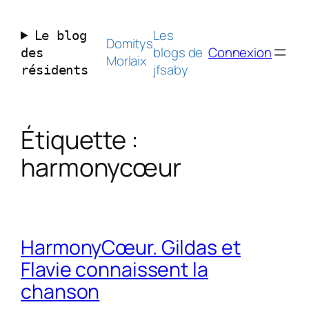
Aller
au
Les
Le blog
contenu
Domitys
blogs de
Connexion
des
Morlaix
jfsaby
résidents
Étiquette :
harmonycœur
HarmonyCœur. Gildas et
Flavie connaissent la
chanson