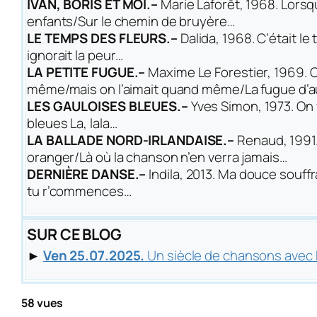
IVAN, BORIS ET MOI.–
Marie Laforêt, 1968.
Lorsq
enfants/Sur le chemin de bruyère…
LE TEMPS DES FLEURS.–
Dalida, 1968.
C’était le
ignorait la peur…
LA PETITE FUGUE.–
Maxime Le Forestier, 1969.
C
même/mais on l’aimait quand même/La fugue d’a
LES GAULOISES BLEUES.–
Yves Simon, 1973.
On 
bleues La, lala…
LA BALLADE NORD-IRLANDAISE.–
Renaud, 1991
oranger/Là où la chanson n’en verra jamais…
DERNIÈRE DANSE.–
Indila, 2013.
Ma douce souffr
tu r’commences…
SUR CE BLOG
►
Ven 25.07.2025.
Un siècle de chansons ave
58 vues