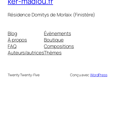
ker-madiou.fr
Résidence Domitys de Morlaix (Finistère)
Blog
Évènements
À propos
Boutique
FAQ
Compositions
Auteurs/autrices
Thèmes
Twenty Twenty-Five
Conçu avec
WordPress