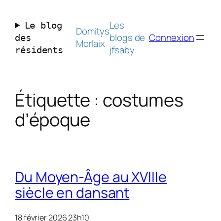
Aller
au
Les
Le blog
contenu
Domitys
blogs de
Connexion
des
Morlaix
jfsaby
résidents
Étiquette :
costumes
d’époque
Du Moyen-Âge au XVIIIe
siècle en dansant
18 février 2026 23h10