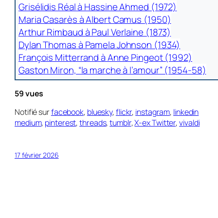
Grisélidis Réal à Hassine Ahmed (1972)
Maria Casarès à Albert Camus (1950)
Arthur Rimbaud à Paul Verlaine (1873)
Dylan Thomas à Pamela Johnson (1934)
François Mitterrand à Anne Pingeot (1992)
Gaston Miron, “la marche à l’amour” (1954-58)
59 vues
Notifié sur
facebook
,
bluesky
,
flickr
,
instagram
,
linkedin
medium
,
pinterest
,
threads
,
tumblr
,
X-ex Twitter
,
vivaldi
17 février 2026