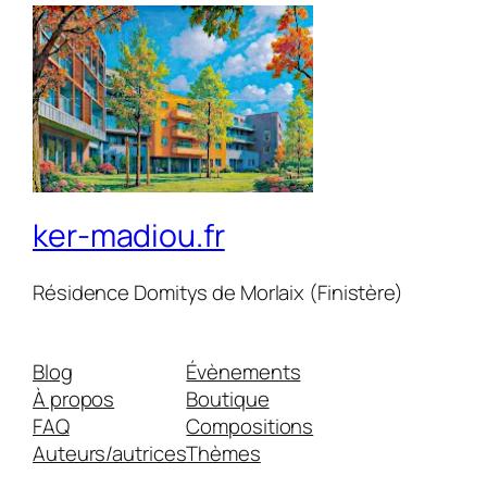
ker-madiou.fr
Résidence Domitys de Morlaix (Finistère)
Blog
Évènements
À propos
Boutique
FAQ
Compositions
Auteurs/autrices
Thèmes