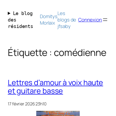
Aller
au
Les
Le blog
contenu
Domitys
blogs de
Connexion
des
Morlaix
jfsaby
résidents
Étiquette :
comédienne
Lettres d’amour à voix haute
et guitare basse
17 février 2026 23h10