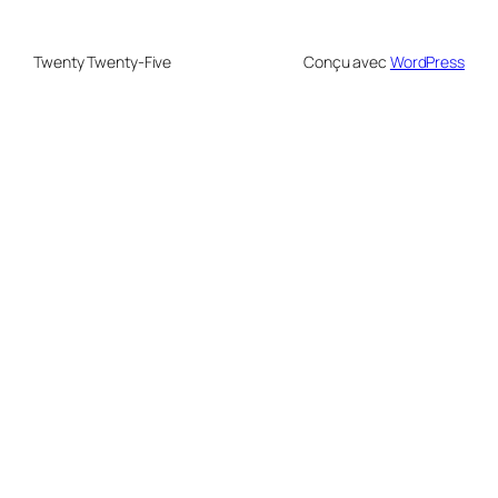
Twenty Twenty-Five
Conçu avec
WordPress