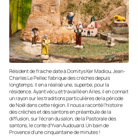
Résident de fraiche date à Domitys Ker Madiou, Jean-
Charles Le Pellec fabrique des crèches depuis
longtemps. Il en a réalisé une, superbe, pour la
résidence. Ayant vécu et travaillé en Arles, il en connait
un rayon sur les traditions particulières de la période
de Noël dans cette région. Il nous a raconté l’histoire
des crèches et des santons en préambule de la
diffusion, sur l’écran du salon, de la Pastorale des
santons, le conte d’Yvan Audouard. Un bain de
Provence d’une cinquantaine de minutes !