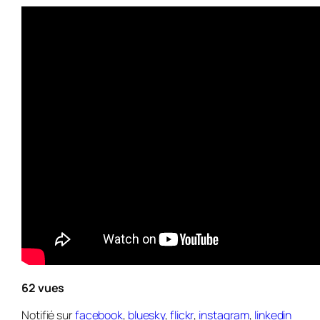
62 vues
Notifié sur
facebook
,
bluesky
,
flickr
,
instagram
,
linkedin