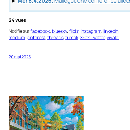
►
Mer 8.4.2026.
Mallégol. Une conférence alléc
24 vues
Notifié sur
facebook
,
bluesky
,
flickr
,
instagram
,
linkedin
medium
,
pinterest
,
threads
,
tumblr
,
X-ex Twitter
,
vivaldi
20 mai 2026