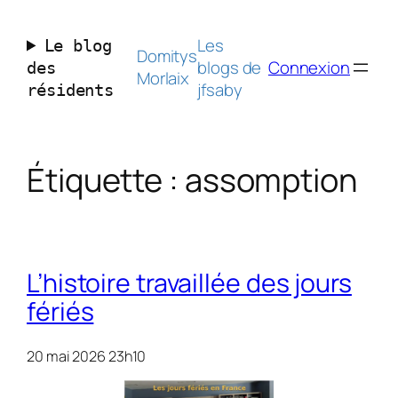
Aller
au
Les
Le blog
contenu
Domitys
blogs de
Connexion
des
Morlaix
jfsaby
résidents
Étiquette :
assomption
L’histoire travaillée des jours
fériés
20 mai 2026 23h10