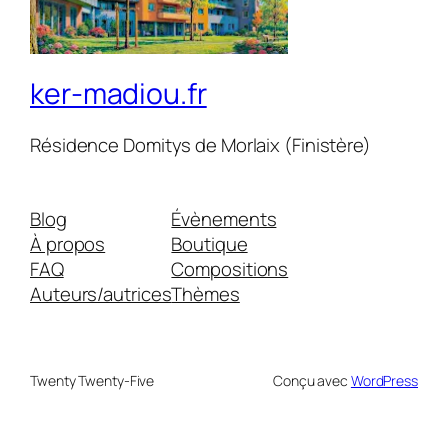
ker-madiou.fr
Résidence Domitys de Morlaix (Finistère)
Blog
Évènements
À propos
Boutique
FAQ
Compositions
Auteurs/autrices
Thèmes
Twenty Twenty-Five
Conçu avec
WordPress