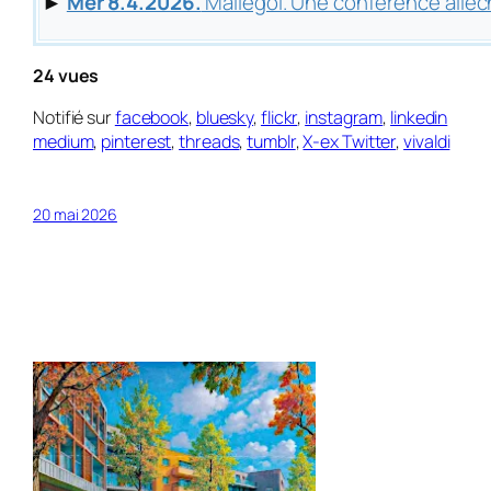
►
Mer 8.4.2026.
Mallégol. Une conférence alléc
24 vues
Notifié sur
facebook
,
bluesky
,
flickr
,
instagram
,
linkedin
medium
,
pinterest
,
threads
,
tumblr
,
X-ex Twitter
,
vivaldi
20 mai 2026