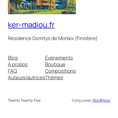
ker-madiou.fr
Résidence Domitys de Morlaix (Finistère)
Blog
Évènements
À propos
Boutique
FAQ
Compositions
Auteurs/autrices
Thèmes
Twenty Twenty-Five
Conçu avec
WordPress