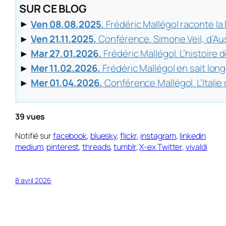
SUR CE BLOG
►
Ven 08.08.2025.
Frédéric Mallégol raconte l
►
Ven 21.11.2025.
Conférence. Simone Veil, d’A
►
Mar 27.01.2026.
Frédéric Mallégol. L’histoire d
►
Mer 11.02.2026.
Frédéric Mallégol en sait long
►
Mer 01.04.2026.
Conférence Mallégol. L’Italie
39 vues
Notifié sur
facebook
,
bluesky
,
flickr
,
instagram
,
linkedin
medium
,
pinterest
,
threads
,
tumblr
,
X-ex Twitter
,
vivaldi
8 avril 2026