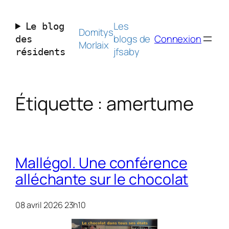
Aller
au
Les
Le blog
contenu
Domitys
blogs de
Connexion
des
Morlaix
jfsaby
résidents
Étiquette :
amertume
Mallégol. Une conférence
alléchante sur le chocolat
08 avril 2026 23h10